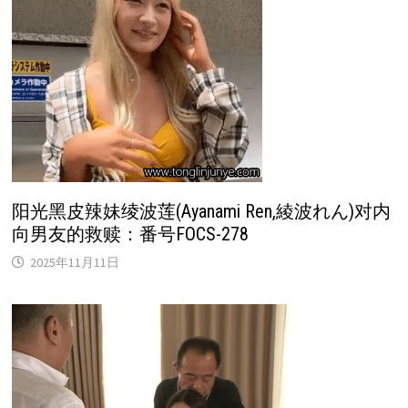
阳光黑皮辣妹绫波莲(Ayanami Ren,綾波れん)对内
向男友的救赎：番号FOCS-278
2025年11月11日