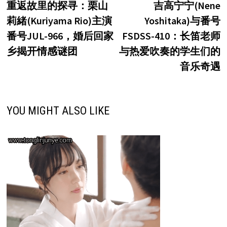
post:
p
重返故里的探寻：栗山
吉高宁宁(Nene
章
莉緒(Kuriyama Rio)主演
Yoshitaka)与番号
导
番号JUL-966，婚后回家
FSDSS-410：长笛老师
航
乡揭开情感谜团
与热爱吹奏的学生们的
音乐奇遇
YOU MIGHT ALSO LIKE