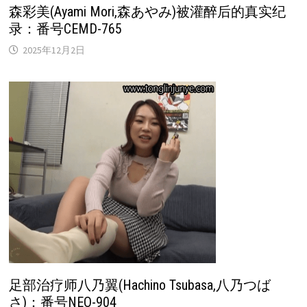
森彩美(Ayami Mori,森あやみ)被灌醉后的真实纪
录：番号CEMD-765
2025年12月2日
足部治疗师八乃翼(Hachino Tsubasa,八乃つば
さ)：番号NEO-904