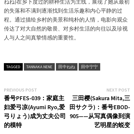
ねね)在乡下度过的耕种生活为主线，展现了她从最初
的失落和不满到逐渐找到生活乐趣和内心平静的过
程。通过描绘乡村的美景和纯朴的人情，电影向观众
传达了对大自然的敬畏、对乡村生活的向往以及珍视
人与人之间真挚情感的重要性。
TAGGED
TANNAKA NENE
田中ねね
田中宁宁
文
Previous
N
PREVIOUS POST
NEXT POST
post:
p
番号PFES-039：家庭主
三田樱(Sakura Mita,三
章
妇爱弓凉(Ayumi Ryo,爱
田サクラ)：番号EBOD-
导
弓りょう)成为丈夫公司
905——从写真偶像到演
航
的模特
艺明星的蜕变