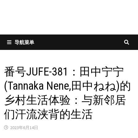
导航菜单
番号JUFE-381：田中宁宁
(Tannaka Nene,田中ねね)的
乡村生活体验：与新邻居
们汗流浃背的生活
2023年6月14日