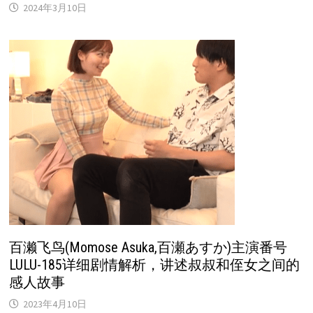
2024年3月10日
百濑飞鸟(Momose Asuka,百瀬あすか)主演番号
LULU-185详细剧情解析，讲述叔叔和侄女之间的
感人故事
2023年4月10日