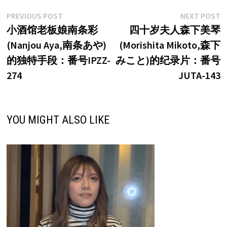
文
Previous
N
PREVIOUS POST
NEXT POST
post:
p
小酒馆老板娘南条彩
四十岁夫人森下美琴
章
(Nanjou Aya,南条あや)
(Morishita Mikoto,森下
导
的独特手段：番号IPZZ-
みこと)的纪录片：番号
航
274
JUTA-143
YOU MIGHT ALSO LIKE