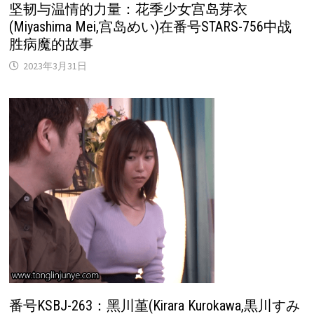
坚韧与温情的力量：花季少女宫岛芽衣
(Miyashima Mei,宫岛めい)在番号STARS-756中战
胜病魔的故事
2023年3月31日
番号KSBJ-263：黑川堇(Kirara Kurokawa,黒川すみ