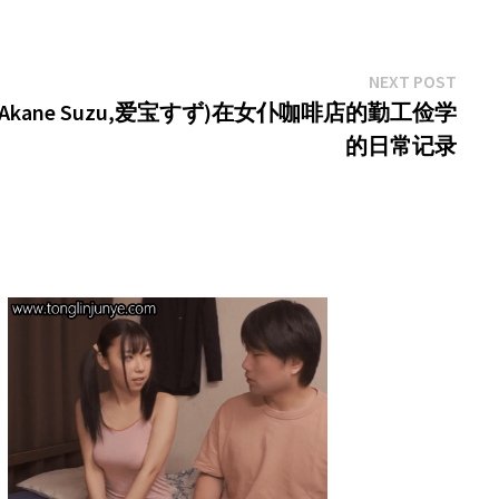
Next
NEXT POST
post:
(Akane Suzu,爱宝すず)在女仆咖啡店的勤工俭学
的日常记录