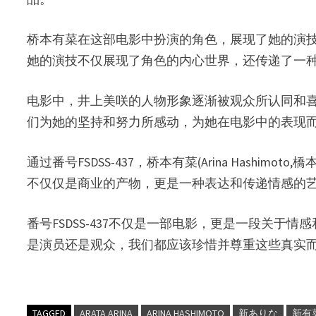
桥本有菜在这部电影中扮演的角色，展现了她的演
她的演技不仅展现了角色的内心世界，还传递了一
电影中，井上美咲的人物形象逐渐被观众所认同和
们为她的坚持和努力所感动，为她在电影中的表现
通过番号FSDSS-437，桥本有菜(Arina Hashi
不仅仅是商业的产物，更是一种表达和传递情感的
番号FSDSS-437不仅是一部电影，更是一段关
是演员还是观众，我们都应该珍惜并尊重这些真实
TAGGED
ARATA ARINA
ARINA HASHIMOTO
新ありな
新有