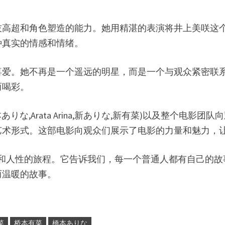
技高超和角色塑造的能力。她用精湛的表演将井上美咲这
种真实的情感和情绪。
喜爱。她不再是一个遥远的明星，而是一个与观众紧密联
而喝彩。
moto,橋本ありな,Arata Arina,新ありな,新有菜)以
艺术形式。这部电影向观众们展示了电影的力量和魅力，
于情感和人性的旅程。它告诉我们，每一个普通人都有自己
而温暖的故事。
菜
桥本有菜
橋本ありな