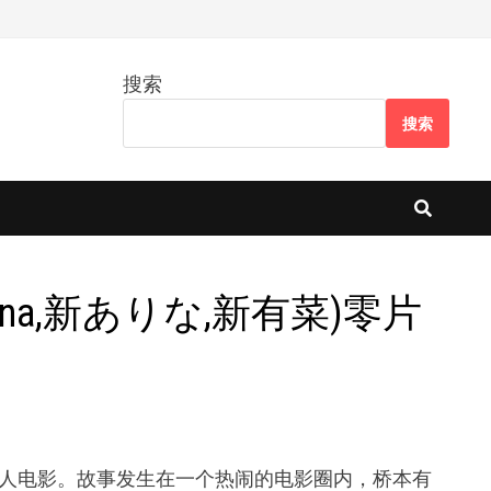
搜索
搜索
Arina,新ありな,新有菜)零片
新有菜)主演的感人电影。故事发生在一个热闹的电影圈内，桥本有