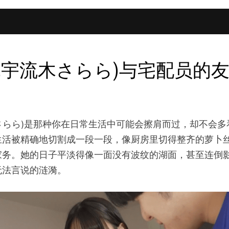
ara,宇流木さらら)与宅配员的友
ara,宇流木さらら)是那种你在日常生活中可能会擦肩而过，
生活被精确地切割成一段一段，像厨房里切得整齐的萝卜
家务。她的日子平淡得像一面没有波纹的湖面，甚至连倒
无法言说的涟漪。