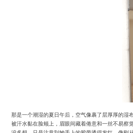
那是一个潮湿的夏日午后，空气像裹了层厚厚的湿
被汗水黏在脸颊上，眉眼间藏着倦意和一丝不易察觉
没多想，只是注意到她手上的胶带烫得发红，像刚