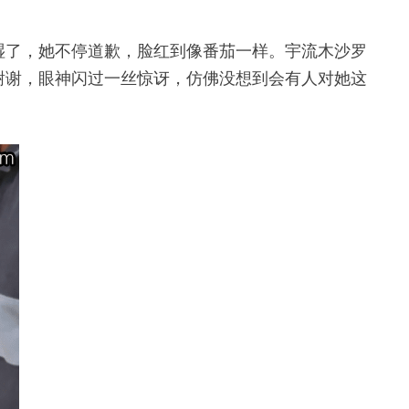
湿了，她不停道歉，脸红到像番茄一样。宇流木沙罗
谢谢，眼神闪过一丝惊讶，仿佛没想到会有人对她这