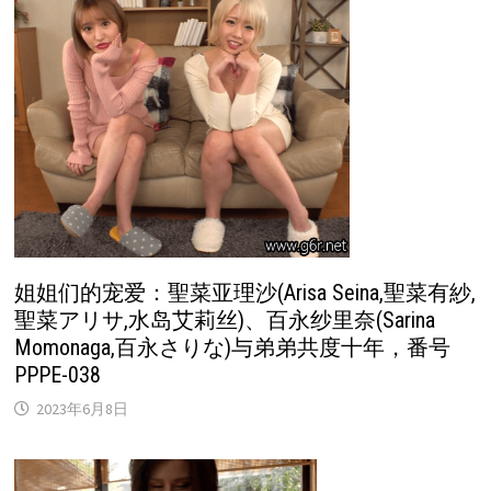
姐姐们的宠爱：聖菜亚理沙(Arisa Seina,聖菜有紗,
聖菜アリサ,水岛艾莉丝)、百永纱里奈(Sarina
Momonaga,百永さりな)与弟弟共度十年，番号
PPPE-038
2023年6月8日