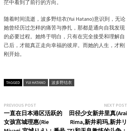
茫中看到了前行的方向。
随着时间流逝，波多野结衣(Yui Hatano)意识到，无论
她曾经历过怎样的痛苦与挣扎，那都是通向自我发现
的必要过程。她终于明白，只有在完全接受和理解自
己后，才能真正走向幸福的彼岸。而她的人生，才刚
刚开始。
TAGGED
YUI HATANO
波多野结衣
文
Previous
N
PREVIOUS POST
NEXT POST
post:
p
一直在日本港区活跃的
田径少女新井里真(Arai
章
女孩宫城理惠(Rie
Rima,新井莉玛,新井リ
导
Miyagi,宮城りえ)：番号
マ)和无良教练的斗争：