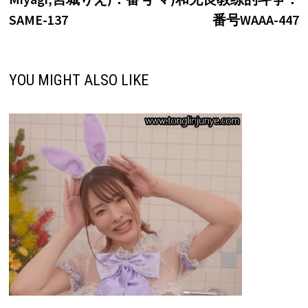
航
SAME-137
番号WAAA-447
YOU MIGHT ALSO LIKE