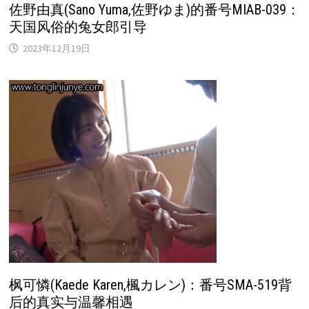
佐野由真(Sano Yuma,佐野ゆま)的番号MIAB-039：
天国风俗的兔女郎引导
2023年12月19日
枫可憐(Kaede Karen,楓カレン)：番号SMA-519背
后的真实与温馨相遇