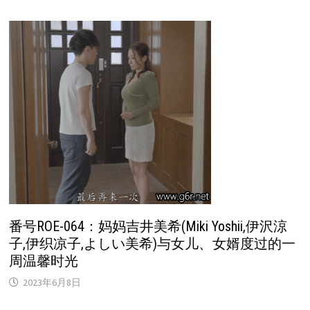
番号ROE-064：妈妈吉井美希(Miki Yoshii,伊沢涼
子,伊织凉子,よしい美希)与女儿、女婿度过的一
周温馨时光
2023年6月8日