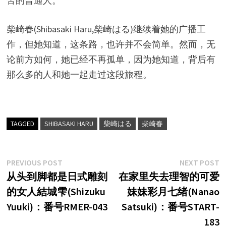
苦的普通人。
柴崎春(Shibasaki Haru,柴崎はる)继续着她的广播工
作，但她知道，这条路，也许并不会简单。然而，无
论前方如何，她已经不再孤单，因为她知道，背后有
那么多的人和她一起走过这段旅程。
TAGGED
SHIBASAKI HARU
柴崎はる
柴崎春
文
Previous
N
PREVIOUS POST
NEXT POST
post:
p
从头到脚都是日式雕刻
在家里失去理智的可爱
章
的女人結城雫(Shizuku
妹妹彩月七绪(Nanao
导
Yuuki)：番号RMER-043
Satsuki)：番号START-
航
183