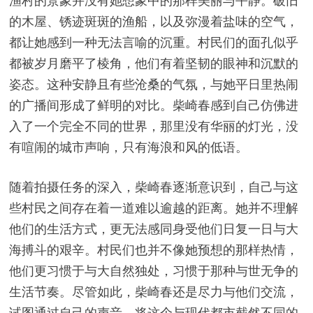
渔村的景象并没有她想象中的那样美丽与平静。破旧
的木屋、锈迹斑斑的渔船，以及弥漫着盐味的空气，
都让她感到一种无法言喻的沉重。村民们的面孔似乎
都被岁月磨平了棱角，他们有着坚韧的眼神和沉默的
姿态。这种安静且有些沧桑的气氛，与她平日里热闹
的广播间形成了鲜明的对比。柴崎春感到自己仿佛进
入了一个完全不同的世界，那里没有华丽的灯光，没
有喧闹的城市声响，只有海浪和风的低语。
随着拍摄任务的深入，柴崎春逐渐意识到，自己与这
些村民之间存在着一道难以逾越的距离。她并不理解
他们的生活方式，更无法感同身受他们日复一日与大
海搏斗的艰辛。村民们也并不像她预想的那样热情，
他们更习惯于与大自然独处，习惯于那种与世无争的
生活节奏。尽管如此，柴崎春还是尽力与他们交流，
试图通过自己的声音，将这个与现代都市截然不同的