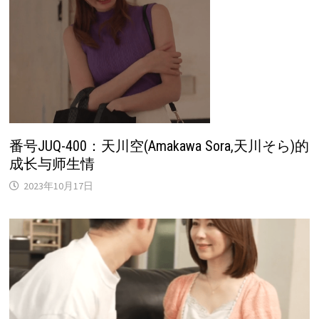
番号JUQ-400：天川空(Amakawa Sora,天川そら)的
成长与师生情
2023年10月17日