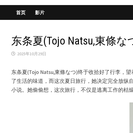
首页
影片
东条夏(Tojo Natsu,東
2025年10月29日
东条夏(Tojo Natsu,東條なつ)终于收拾好
了生活的味道，而这次夏日旅行，她决定完全放纵
小说。她偷偷想，这次旅行，不仅是逃离工作的枯