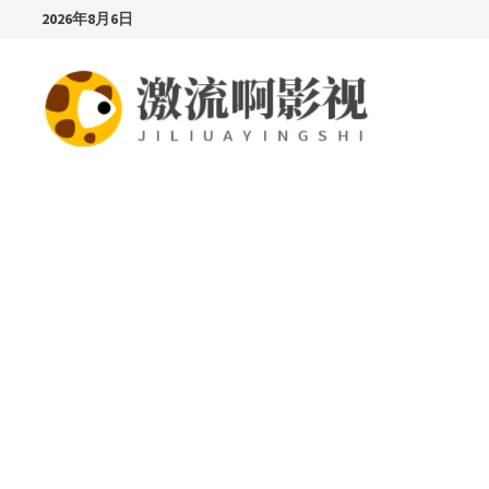
Skip
2026年8月6日
to
content