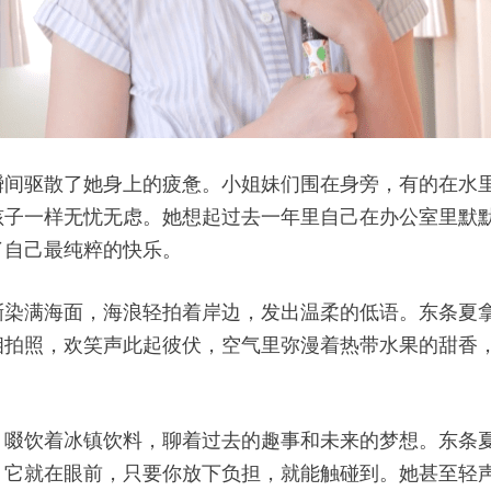
瞬间驱散了她身上的疲惫。小姐妹们围在身旁，有的在水
孩子一样无忧无虑。她想起过去一年里自己在办公室里默
了自己最纯粹的快乐。
渐染满海面，海浪轻拍着岸边，发出温柔的低语。东条夏
相拍照，欢笑声此起彼伏，空气里弥漫着热带水果的甜香
，啜饮着冰镇饮料，聊着过去的趣事和未来的梦想。东条
，它就在眼前，只要你放下负担，就能触碰到。她甚至轻