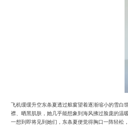
飞机缓缓升空东条夏透过舷窗望着逐渐缩小的雪白
襟、晒黑肌肤，她几乎能想象到海风拂过脸庞的温
一想到即将见到她们，东条夏便觉得胸口一阵轻松