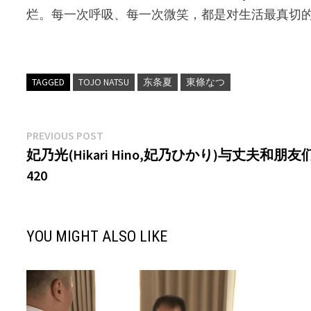
烂。每一次呼吸、每一次微笑，都是对生活最真切
TAGGED
TOJO NATSU
东条夏
東條なつ
文
Previous
PREVIOUS POST
post:
妃乃光(Hikari Hino,妃乃ひかり)与丈夫和朋
章
420
导
航
YOU MIGHT ALSO LIKE