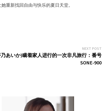
让她重新找回自由与快乐的夏日天堂。
Next
NEXT POST
post:
eno,夢乃あいか)瞒着家人进行的一次非凡旅行：番号
SONE-900