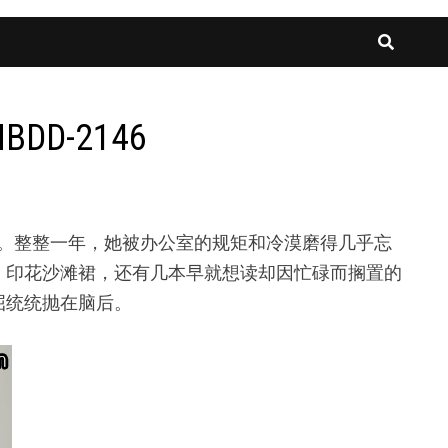
D-2146
的兴奋。整整一年，她被办公室的规矩和冷漠磨得几乎忘
、印花沙滩裙，还有几本早就想读却因忙碌而搁置的
屈统统抛在脑后。