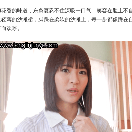
和花香的味道，东条夏忍不住深吸一口气，笑容在脸上不
上轻薄的沙滩裙，脚踩在柔软的沙滩上，每一步都像踩在
来而欢呼。