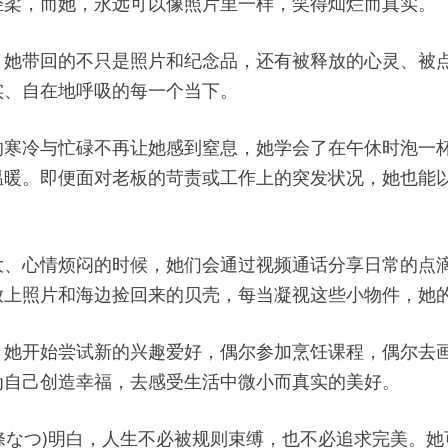
轻柔，而她，永远可以像照片里一样，笑得灿烂而真实。
，她带回的不只是照片和纪念品，还有被释放的心灵、被
实、自在地呼吸的每一个当下。
的寒冷与忙碌不再让她感到窒息，她学会了在午休时泡一
温暖。即便面对老板的苛责或工作上的突发状况，她也能
大、心情烦闷的时候，她们会通过视频通话分享日常的点
放上照片和海边捡回来的贝壳，每当凝视这些小物件，她
。她开始尝试新的兴趣爱好，偶尔参加烹饪课程，偶尔去
为自己创造幸福，去感受生活中微小而真实的美好。
su,東條なつ)明白，人生不必被规则束缚，也不必追求完