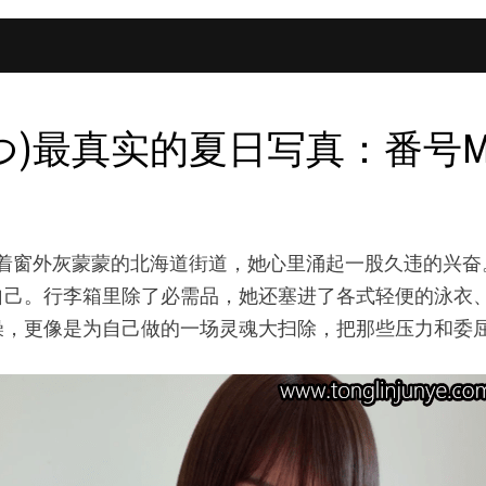
條なつ)最真实的夏日写真：番号MBD
了行李，望着窗外灰蒙蒙的北海道街道，她心里涌起一股久违
自己。行李箱里除了必需品，她还塞进了各式轻便的泳衣
燥，更像是为自己做的一场灵魂大扫除，把那些压力和委