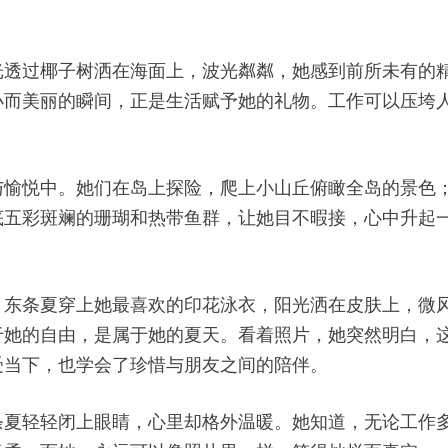
光透过椰子树洒在海面上，波光粼粼，她感到前所未有的
小而美丽的瞬间，正是生活赋予她的礼物。工作可以压垮
与愉悦中。她们在岛上探险，爬上小山丘俯瞰全岛的景色
底五彩斑斓的珊瑚和热带鱼群，让她目不暇接，心中升起
。
，东条夏穿上她最喜欢的印花泳衣，阳光洒在皮肤上，微
于她的自由，是属于她的夏天。看着照片，她突然明白，
受当下，也学会了珍惜与朋友之间的陪伴。
条夏轻轻闭上眼睛，心里却格外温暖。她知道，无论工作