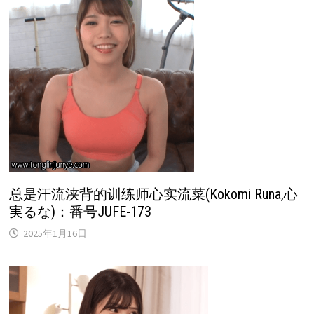
总是汗流浃背的训练师心实流菜(Kokomi Runa,心
実るな)：番号JUFE-173
2025年1月16日