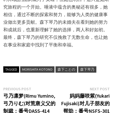
究旅程的一个开始。唾液中蕴含的奥秘还有很多，她
相信，通过不断的探索和努力，能够为人类的健康事
业做出更多贡献。森下琴乃的未婚夫在看到她的努力
和成就后，也重新理解了她的选择，两人和好如初。
最终，森下琴乃的研究不仅挽救了无数生命，也让她
在事业和家庭中找到了平衡和幸福。
TAGGED
MORISHITA KOTONO
森下ことの
森下琴乃
文
Previous
N
PREVIOUS POST
NEXT POST
post:
p
弓乃凛梦(Rimu Yumino,
妈妈藤咲紫(Yukari
章
弓乃りむ)对荒唐义父的
Fujisaki)对儿子朋友的
导
制裁：番号DASS-414
帮助：番号NSFS-301