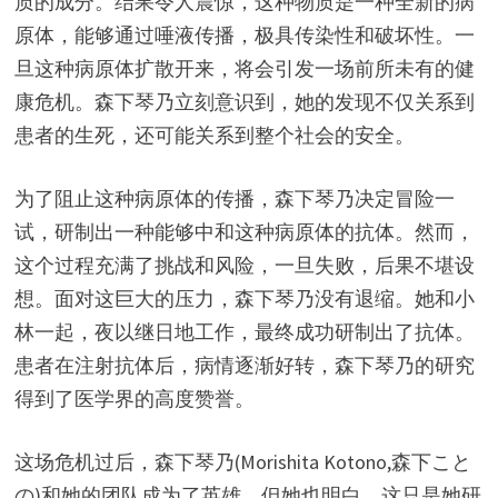
质的成分。结果令人震惊，这种物质是一种全新的病
原体，能够通过唾液传播，极具传染性和破坏性。一
旦这种病原体扩散开来，将会引发一场前所未有的健
康危机。森下琴乃立刻意识到，她的发现不仅关系到
患者的生死，还可能关系到整个社会的安全。
为了阻止这种病原体的传播，森下琴乃决定冒险一
试，研制出一种能够中和这种病原体的抗体。然而，
这个过程充满了挑战和风险，一旦失败，后果不堪设
想。面对这巨大的压力，森下琴乃没有退缩。她和小
林一起，夜以继日地工作，最终成功研制出了抗体。
患者在注射抗体后，病情逐渐好转，森下琴乃的研究
得到了医学界的高度赞誉。
这场危机过后，森下琴乃(Morishita Kotono,森下こと
の)和她的团队成为了英雄，但她也明白，这只是她研