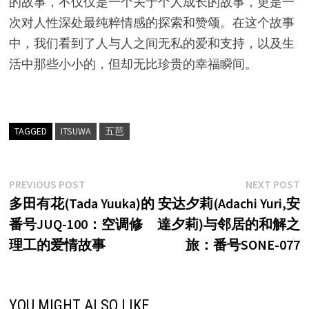
的故事，不仅仅是一个关于个人成长的故事，更是一
次对人性深处最纯粹情感的探索和赞颂。在这个故事
中，我们看到了人与人之间无私的爱和支持，以及生
活中那些小小的，但却无比珍贵的幸福瞬间。
TAGGED
ITSUWA
五芭
文
Previous
N
PREVIOUS POST
NEXT POST
post:
p
多田有花(Tada Yuuka)的
安达夕莉(Adachi Yuri,安
章
番号JUQ-100：空调修
達夕莉)与邻居的和解之
导
理工的爱情故事
旅：番号SONE-077
航
YOU MIGHT ALSO LIKE