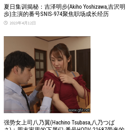
夏日集训揭秘：吉泽明步(Akiho Yoshizawa,吉沢明
歩)主演的番号SNIS-974聚焦职场成长经历
2023年4月12日
强势女上司八乃翼(Hachino Tsubasa,八乃つば
さ)：周末家里的下属们-番号HODV-21687带来的