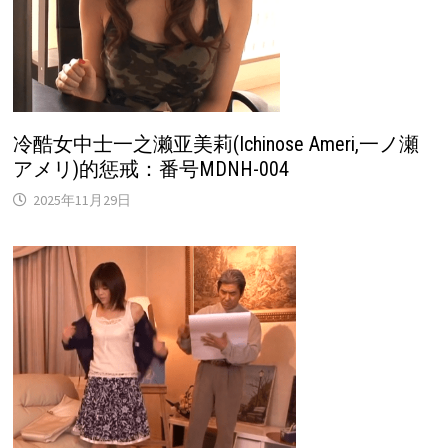
冷酷女中士一之濑亚美莉(Ichinose Ameri,一ノ瀬
アメリ)的惩戒：番号MDNH-004
2025年11月29日