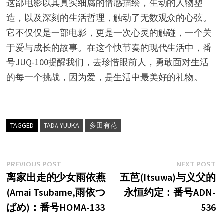
这部电影以其真实细腐的情感描绘，生动的人物塑
造，以及深刻的生活哲理，触动了无数观众的心弦。
它不仅仅是一部电影，更是一次心灵的触碰，一个关
于爱与成长的故事。在这个快节奏的现代生活中，番
号JUQ-100提醒我们，去珍惜眼前人，勇敢面对生活
的每一个挑战，因为爱，是生活中最美好的礼物。
TAGGED
TADA YUUKA
多田有花
文
Previous
N
PREVIOUS POST
NEXT POST
post:
p
离家出走的少女雨依燕
五芭(Itsuwa)与义父的
章
(Amai Tsubame,雨依つ
永恒约定：番号ADN-
导
ばめ)：番号HOMA-133
536