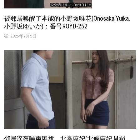
被邻居唤醒了本能的小野坂唯花(Onosaka Yuika,
小野坂ゆいか)：番号ROYD-252
2025年7月9日
邻居深夜噪声困扰，北条麻妃(北條麻妃,Maki