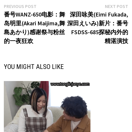
文
Previous
N
PREVIOUS POST
NEXT POST
post:
p
番号WANZ-650电影：舞
深田咏美(Eimi Fukada,
章
岛明里(Akari Maijima,舞
深田えいみ)新片：番号
导
島あかり)感谢祭与粉丝
FSDSS-685探秘内外的
航
的一夜狂欢
精湛演技
YOU MIGHT ALSO LIKE