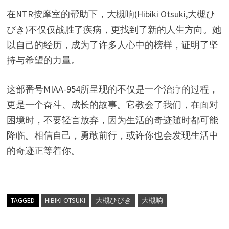
在NTR按摩室的帮助下，大槻响(Hibiki Otsuki,大槻ひ
びき)不仅仅战胜了疾病，更找到了新的人生方向。她
以自己的经历，成为了许多人心中的榜样，证明了坚
持与希望的力量。
这部番号MIAA-954所呈现的不仅是一个治疗的过程，
更是一个奋斗、成长的故事。它教会了我们，在面对
困境时，不要轻言放弃，因为生活的奇迹随时都可能
降临。相信自己，勇敢前行，或许你也会发现生活中
的奇迹正等着你。
TAGGED
HIBIKI OTSUKI
大槻ひびき
大槻响