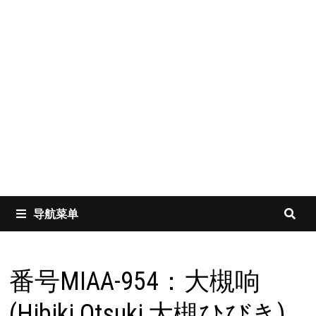
导航菜单
番号MIAA-954：大槻响
(Hibiki Otsuki,大槻ひびき)