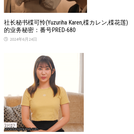
社长秘书楪可怜(Yuzuriha Karen,楪カレン,楪花莲)
的业务秘密：番号PRED-680
2024年6月24日