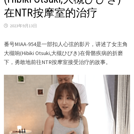
在NTR按摩室的治疗
2023年9月13日
番号MIAA-954是一部扣人心弦的影片，讲述了女主角
大槻响(Hibiki Otsuki,大槻ひびき)在骨骼疾病的折磨
下，勇敢地前往NTR按摩室接受治疗的故事。