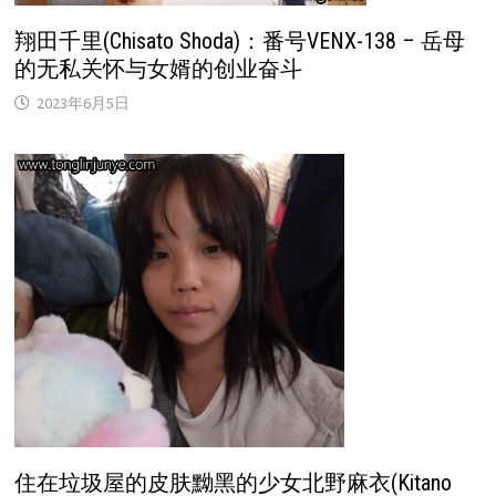
翔田千里(Chisato Shoda)：番号VENX-138 – 岳母
的无私关怀与女婿的创业奋斗
2023年6月5日
住在垃圾屋的皮肤黝黑的少女北野麻衣(Kitano