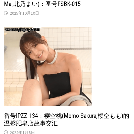
Mai,北乃まい)：番号FSBK-015
2025年10月10日
番号IPZZ-134：樱空桃(Momo Sakura,桜空もも)的
温馨肥皂店故事交汇
2024年1月8日