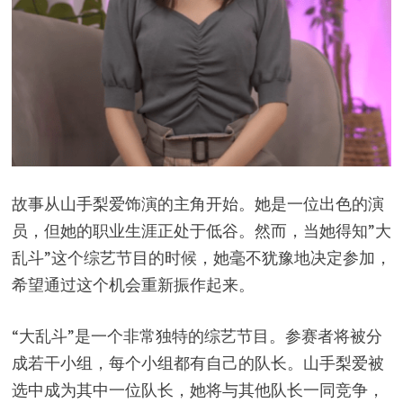
故事从山手梨爱饰演的主角开始。她是一位出色的演
员，但她的职业生涯正处于低谷。然而，当她得知”大
乱斗”这个综艺节目的时候，她毫不犹豫地决定参加，
希望通过这个机会重新振作起来。
“大乱斗”是一个非常独特的综艺节目。参赛者将被分
成若干小组，每个小组都有自己的队长。山手梨爱被
选中成为其中一位队长，她将与其他队长一同竞争，