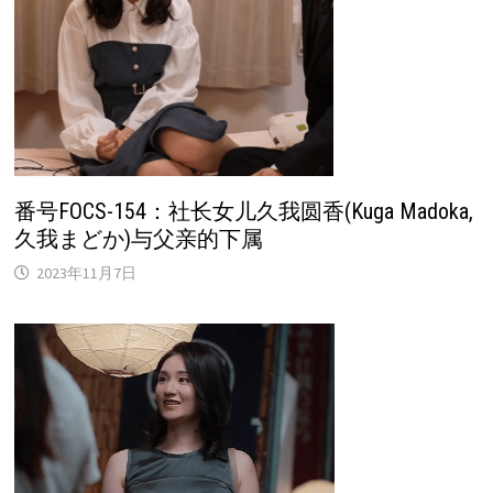
番号FOCS-154：社长女儿久我圆香(Kuga Madoka,
久我まどか)与父亲的下属
2023年11月7日