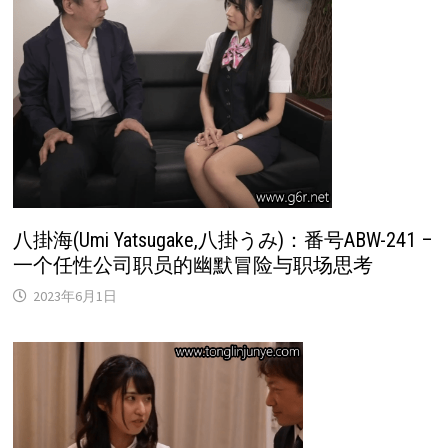
八掛海(Umi Yatsugake,八掛うみ)：番号ABW-241 –
一个任性公司职员的幽默冒险与职场思考
2023年6月1日