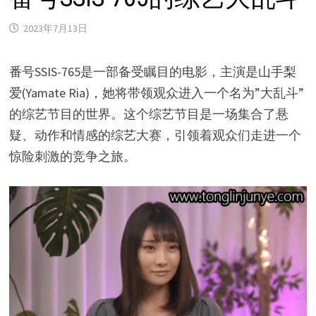
2023年7月13日
番号SSIS-765是一部备受瞩目的电影，主演是山手梨
爱(Yamate Ria)，她将带领观众进入一个名为”大乱斗”
的综艺节目的世界。这个综艺节目是一场集合了悬
疑、动作和情感的综艺大赛，引领着观众们走进一个
惊险刺激的竞争之旅。