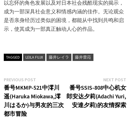
以忘怀的角色发展以及对日本社会残酷现实的揭示，
成为一部深具社会意义和情感内涵的佳作。无论观众
是否亲身经历过类似的困境，都能从中找到共鸣和启
示，使其成为一部真正触动人心的作品。
TAGGED
LEILA FUJII
藤井レイラ
藤井蕾菈
文
Previous
N
PREVIOUS POST
NEXT POST
post:
p
番号MKMP-521中澪川
番号SSIS-808中心机女
章
遥(Haruka Miokawa,澪
郎安达夕莉(Adachi Yuri,
导
川はるか)与男友的三次
安達夕莉)的友情探索
航
都市冒险