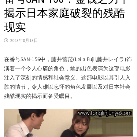
揭示日本家庭破裂的残酷
现实
2023年8月13日
在番号SAN-156中，藤井蕾菈(Leila Fujii,藤井レイラ)饰
演着一个令人心痛的角色，她的出色表演为这部电影
注入了深刻的情感和社会意义。这部电影以其引人入
胜的情节，令人难以忘怀的角色发展以及对日本社会
残酷现实的揭示而备受瞩目。