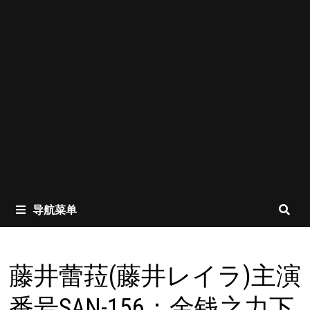
导航菜单
藤井蕾菈(藤井レイラ)主演
番号SAN-156：金钱之力下