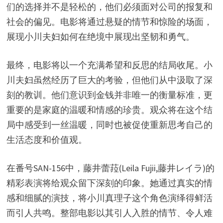
们的选择并不是轻松的，他们必须面对公司的报复和
社会的偏见。电影将通过悬疑的情节和惊险的场面，
展现小川夫妇如何在绝境中展现出坚韧和勇气。
最终，电影将以一个充满希望和反思的结局收尾。小
川夫妇虽然经历了巨大的考验，但他们从中汲取了深
刻的教训。他们意识到金钱并非唯一的衡量标准，更
重要的是家庭的温暖和情感的珍贵。观众将在这个结
局中感受到一丝温暖，同时也被促使重新思考自己的
生活态度和价值观。
在番号SAN-156中，藤井蕾菈(Leila Fujii,藤井レイラ)的
精彩表演将给观众留下深刻的印象。她通过真实的情
感和细腻的演技，将小川真理子这个角色演绎得鲜活
而引人共鸣。整部电影以其引人入胜的情节、令人难