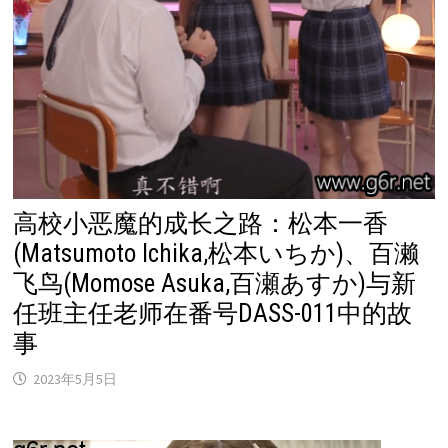
高校小恶魔的成长之路：松本一香
(Matsumoto Ichika,松本いちか)、百濑
飞鸟(Momose Asuka,百瀬あすか)与新
任班主任老师在番号DASS-011中的故
事
2023年5月5日