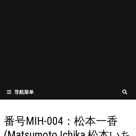
导航菜单
番号MIH-004：松本一香
(Matsumoto Ichika,松本いち