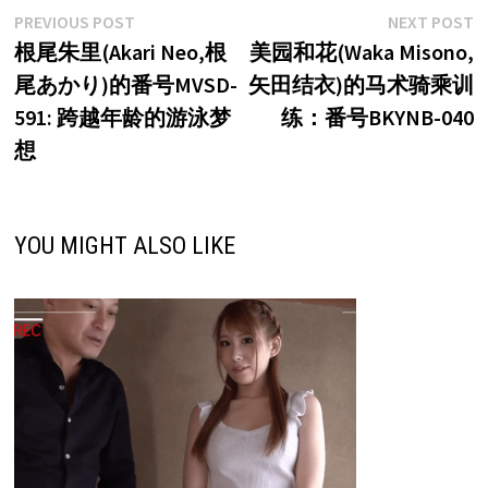
文
Previous
N
PREVIOUS POST
NEXT POST
post:
p
根尾朱里(Akari Neo,根
美园和花(Waka Misono,
章
尾あかり)的番号MVSD-
矢田结衣)的马术骑乘训
导
591: 跨越年龄的游泳梦
练：番号BKYNB-040
航
想
YOU MIGHT ALSO LIKE