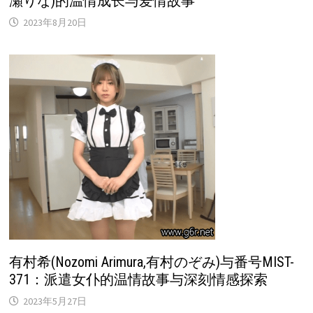
瀬りな)的温情成长与爱情故事
2023年8月20日
有村希(Nozomi Arimura,有村のぞみ)与番号MIST-
371：派遣女仆的温情故事与深刻情感探索
2023年5月27日