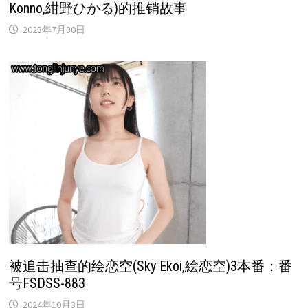
Konno,紺野ひかる)的推销故事
2023年7月30日
被追击抽查的绘恋空(Sky Ekoi,絵恋空)3本番：番
号FSDSS-883
2024年10月3日