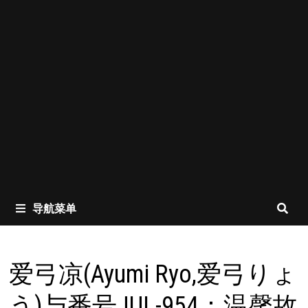
导航菜单
爱弓凉(Ayumi Ryo,爱弓りょ
う)与番号JUL-954：温馨故