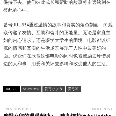
保持下去。他们彼此成长和帮助的故事将永远铭刻在
彼此的心中。
番号JUL-954通过温情的故事和真实的角色刻画，向观
众传递了友情、互助和奋斗的正能量。无论是家庭主
妇的内心追求，还是辍学大学生的困境，电影都以细
腻的情感和真实的生活场景展现了人性中最美好的一
面。观众们在欣赏这部电影的同时也被鼓励去珍惜身
边的人和事，用爱和关怀去影响和改变他人的生活。
TAGGED
AYUMI RYO
爱弓りょう
爱弓凉
文
Previous
N
PREVIOUS POST
NEXT POST
post:
p
摩登女郎的温暖帮助：
穗高结花(Yuka Hodaka,