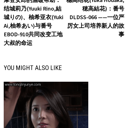
章
结城莉乃(Yuuki Rino,結
穂高結花)：番号
导
城りの)、柚希亚衣(Yuki
DLDSS-066 ——一位严
航
Ai,柚希あい)与番号
厉女上司培养新人的故
EBOD-910共同改变工地
事
大叔的命运
YOU MIGHT ALSO LIKE