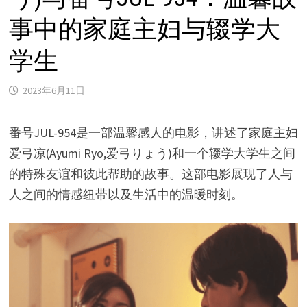
事中的家庭主妇与辍学大
学生
2023年6月11日
番号JUL-954是一部温馨感人的电影，讲述了家庭主妇
爱弓凉(Ayumi Ryo,爱弓りょう)和一个辍学大学生之间
的特殊友谊和彼此帮助的故事。这部电影展现了人与
人之间的情感纽带以及生活中的温暖时刻。