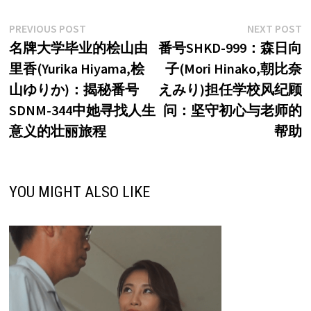
文
Previous
N
PREVIOUS POST
NEXT POST
post:
p
名牌大学毕业的桧山由
番号SHKD-999：森日向
章
里香(Yurika Hiyama,桧
子(Mori Hinako,朝比奈
导
山ゆりか)：揭秘番号
えみり)担任学校风纪顾
航
SDNM-344中她寻找人生
问：坚守初心与老师的
意义的壮丽旅程
帮助
YOU MIGHT ALSO LIKE