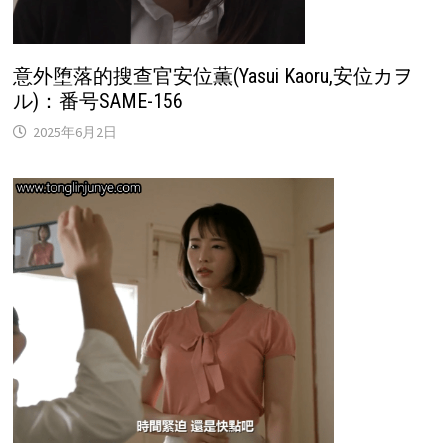
意外堕落的搜查官安位薫(Yasui Kaoru,安位カヲ
ル)：番号SAME-156
2025年6月2日