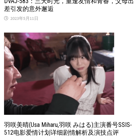
DVAJ-583：三天时光，重逢友情和青春，父母出
差引发的意外邂逅
2023年5月11日
羽咲美晴(Usa Miharu,羽咲 みはる)主演番号SSIS-
512电影爱情计划详细剧情解析及演技点评