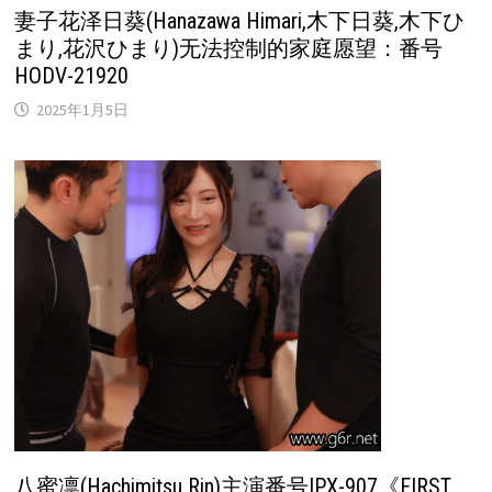
妻子花泽日葵(Hanazawa Himari,木下日葵,木下ひ
まり,花沢ひまり)无法控制的家庭愿望：番号
HODV-21920
2025年1月5日
八蜜凛(Hachimitsu Rin)主演番号IPX-907《FIRST