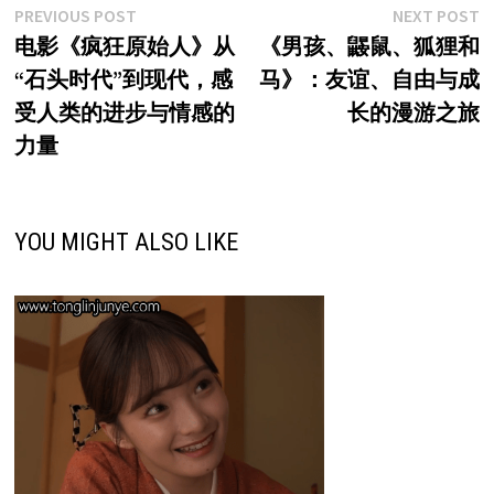
文
Previous
N
PREVIOUS POST
NEXT POST
post:
p
电影《疯狂原始人》从
《男孩、鼹鼠、狐狸和
章
“石头时代”到现代，感
马》：友谊、自由与成
导
受人类的进步与情感的
长的漫游之旅
航
力量
YOU MIGHT ALSO LIKE