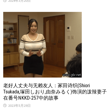
2024年3月20日
老好人丈夫与无赖友人：冢田诗织(Shiori
Tsukada,塚田しおり,由奈みるく)饰演的泼辣妻子
在番号NKKD-257中的故事
2023年5月29日