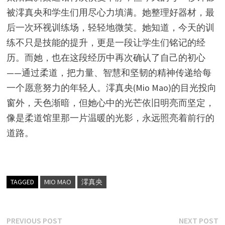
被澪真央和学生们用尽心力填满。她整理好器材，最
后一次环视训练场，轻轻地微笑。她知道，今天的训
练不只是技能的提升，更是一段让学生们铭记的经
历。而她，也在这段经历中再次确认了自己的初心
——通过柔道，把力量、智慧和坚韧的精神传递给每
一个愿意努力的年轻人。澪真央(Mio Mao)的目光投向
窗外，天色渐暗，但她心中的光芒依旧明亮而坚定，
像是柔道馆里那一片温暖的光影，永远照亮着前行的
道路。
TAGGED
MIO MAO
澪真央
文
Previous
N
PREVIOUS POST
NEXT POST