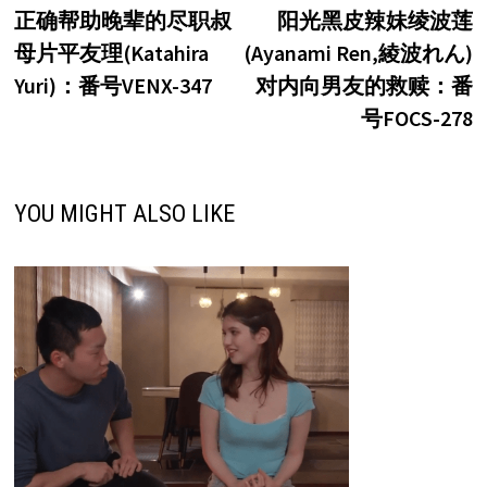
post:
p
正确帮助晚辈的尽职叔
阳光黑皮辣妹绫波莲
章
母片平友理(Katahira
(Ayanami Ren,綾波れん)
导
Yuri)：番号VENX-347
对内向男友的救赎：番
航
号FOCS-278
YOU MIGHT ALSO LIKE