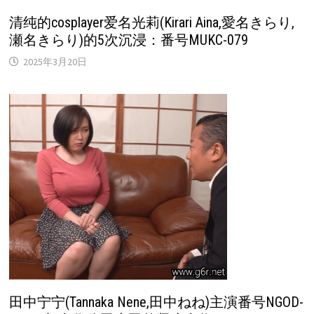
清纯的cosplayer爱名光莉(Kirari Aina,愛名きらり,
瀬名きらり)的5次沉浸：番号MUKC-079
2025年3月20日
田中宁宁(Tannaka Nene,田中ねね)主演番号NGOD-