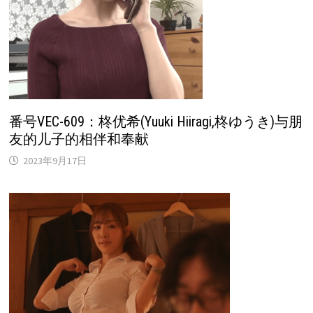
番号VEC-609：柊优希(Yuuki Hiiragi,柊ゆうき)与朋
友的儿子的相伴和奉献
2023年9月17日