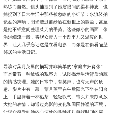
熟练而自然。镜头捕捉到了她眉眼间的柔和神态，也
捕捉到了日常生活中那些被忽略的小细节：水流轻拍
瓷盆的声响，阳光透过窗纱洒在橱柜上的微尘，甚至
是她不经意间整理菜刀的手势。这些微小的画面，像
涓涓细流一般，将观众带入一个既平凡又温暖的世
界，让人几乎忘记这是在看电影，而像是在偷看隔壁
邻居的生活日记。
导演对葉月英里的描写并非简单的“家庭主妇肖像”，
而是带着一种敏锐的观察力，试图揭示生活背后隐藏
的情感纹理。她的日常中，有笑声，也有无声的疲
惫。影片中有一幕，葉月英里在午后阳光下坐在阳台
上，手里捧着一杯热茶，轻轻叹气。镜头并未刻意放
大她的表情，却通过光影的变化和周围静谧的环境，
让观众感受到她内心深处的孤独和对自我时间的渴