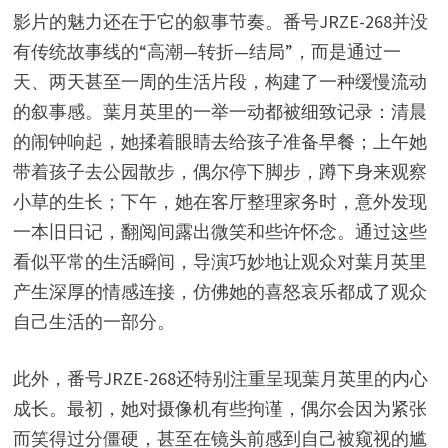
影片的魅力还在于它的叙事节奏。番号JRZE-268并没
有传统故事线的“高潮—转折—结局”，而是通过一
天、两天甚至一周的生活片段，构建了一种缓慢流动
的叙事感。葉月英里的一举一动都被细致记录：清晨
的闹钟响起，她揉着眼睛去给孩子准备早餐；上午她
带着孩子去公园散步，偶尔停下脚步，蹲下身来观察
小草的生长；下午，她在客厅整理家务时，意外发现
一本旧日记，翻阅间露出微笑和些许怀念。通过这些
看似平常的生活瞬间，导演巧妙地让观众对葉月英里
产生深厚的情感连接，仿佛她的喜怒哀乐都成了观众
自己生活的一部分。
此外，番号JRZE-268还特别注重呈现葉月英里的内心
成长。最初，她对摄像机有些拘谨，偶尔会因为紧张
而笑得过分僵硬，甚至在镜头前感到自己被窥视的尴