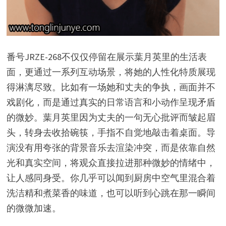
番号JRZE-268不仅仅停留在展示葉月英里的生活表
面，更通过一系列互动场景，将她的人性化特质展现
得淋漓尽致。比如有一场她和丈夫的争执，画面并不
戏剧化，而是通过真实的日常语言和小动作呈现矛盾
的微妙。葉月英里因为丈夫的一句无心批评而皱起眉
头，转身去收拾碗筷，手指不自觉地敲击着桌面。导
演没有用夸张的背景音乐去渲染冲突，而是依靠自然
光和真实空间，将观众直接拉进那种微妙的情绪中，
让人感同身受。你几乎可以闻到厨房中空气里混合着
洗洁精和煮菜香的味道，也可以听到心跳在那一瞬间
的微微加速。