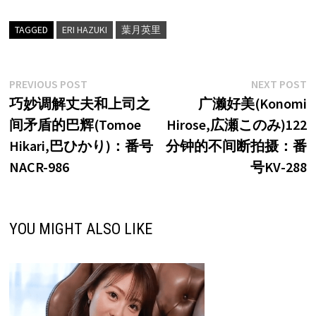
TAGGED
ERI HAZUKI
葉月英里
文
Previous
N
PREVIOUS POST
NEXT POST
post:
p
巧妙调解丈夫和上司之
广濑好美(Konomi
章
间矛盾的巴辉(Tomoe
Hirose,広瀬このみ)122
导
Hikari,巴ひかり)：番号
分钟的不间断拍摄：番
航
NACR-986
号KV-288
YOU MIGHT ALSO LIKE