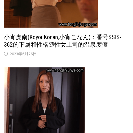
小宵虎南(Koyoi Konan,小宵こなん)：番号SSIS-
362的下属和性格随性女上司的温泉度假
2023年6月26日