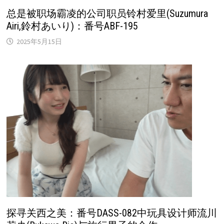
总是被职场霸凌的公司职员铃村爱里(Suzumura
Airi,鈴村あいり)：番号ABF-195
2025年5月15日
探寻关西之美：番号DASS-082中玩具设计师流川