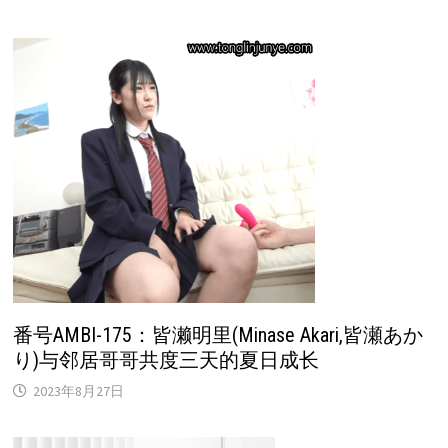
番号AMBI-175：皆濑明里(Minase Akari,皆瀬あか
り)与邻居哥哥共度三天的夏日成长
2023年8月27日