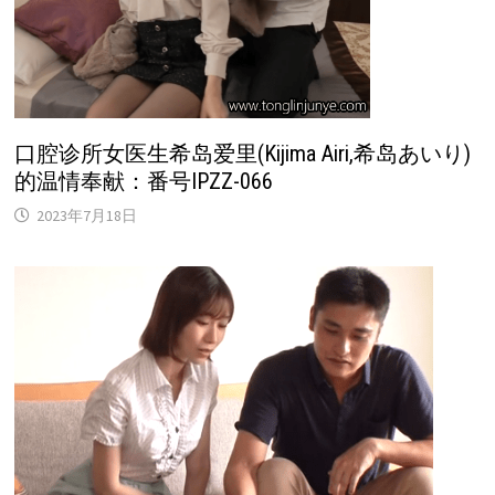
口腔诊所女医生希岛爱里(Kijima Airi,希岛あいり)
的温情奉献：番号IPZZ-066
2023年7月18日