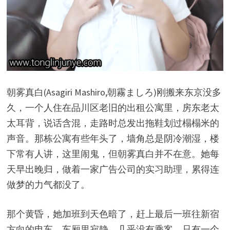
朝雾真白(Asagiri Mashiro,朝霧ましろ)刚搬来东京没多
久，一个人住在品川区老旧的出租公寓里，房东老太
太耳背，说话含混，走路时总发出拖鞋划过榻榻米的
声音。那栋公寓有些年头了，墙角总是阴冷潮湿，楼
下常有人讲，这里闹鬼，但朝雾真白并不在意。她每
天早出晚归，做着一家广告公司的实习助理，累得连
做梦的力气都没了。
那个黄昏，她加班到天色暗了，赶上最后一班往新宿
方向的电车。车厢里寂静，几乎没有乘客，只有一个