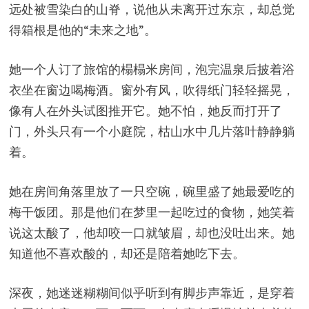
远处被雪染白的山脊，说他从未离开过东京，却总觉
得箱根是他的“未来之地”。
她一个人订了旅馆的榻榻米房间，泡完温泉后披着浴
衣坐在窗边喝梅酒。窗外有风，吹得纸门轻轻摇晃，
像有人在外头试图推开它。她不怕，她反而打开了
门，外头只有一个小庭院，枯山水中几片落叶静静躺
着。
她在房间角落里放了一只空碗，碗里盛了她最爱吃的
梅干饭团。那是他们在梦里一起吃过的食物，她笑着
说这太酸了，他却咬一口就皱眉，却也没吐出来。她
知道他不喜欢酸的，却还是陪着她吃下去。
深夜，她迷迷糊糊间似乎听到有脚步声靠近，是穿着