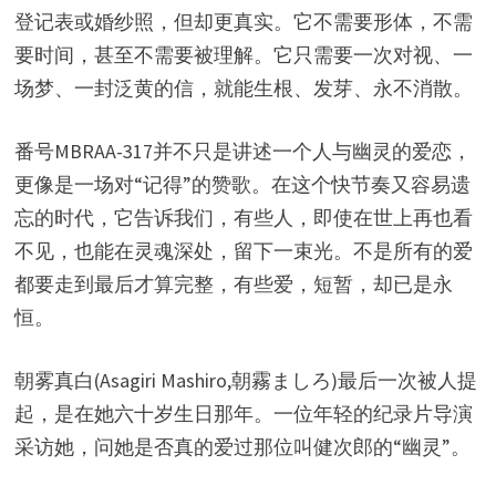
登记表或婚纱照，但却更真实。它不需要形体，不需
要时间，甚至不需要被理解。它只需要一次对视、一
场梦、一封泛黄的信，就能生根、发芽、永不消散。
番号MBRAA-317并不只是讲述一个人与幽灵的爱恋，
更像是一场对“记得”的赞歌。在这个快节奏又容易遗
忘的时代，它告诉我们，有些人，即使在世上再也看
不见，也能在灵魂深处，留下一束光。不是所有的爱
都要走到最后才算完整，有些爱，短暂，却已是永
恒。
朝雾真白(Asagiri Mashiro,朝霧ましろ)最后一次被人提
起，是在她六十岁生日那年。一位年轻的纪录片导演
采访她，问她是否真的爱过那位叫健次郎的“幽灵”。