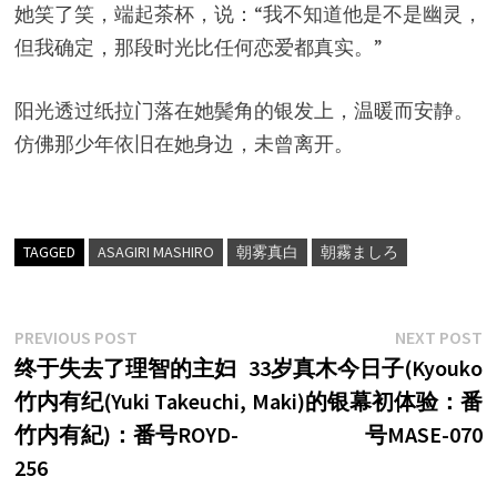
她笑了笑，端起茶杯，说：“我不知道他是不是幽灵，
但我确定，那段时光比任何恋爱都真实。”
阳光透过纸拉门落在她鬓角的银发上，温暖而安静。
仿佛那少年依旧在她身边，未曾离开。
TAGGED
ASAGIRI MASHIRO
朝雾真白
朝霧ましろ
文
Previous
N
PREVIOUS POST
NEXT POST
post:
p
终于失去了理智的主妇
33岁真木今日子(Kyouko
章
竹内有纪(Yuki Takeuchi,
Maki)的银幕初体验：番
导
竹内有紀)：番号ROYD-
号MASE-070
航
256