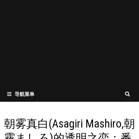
导航菜单
朝雾真白(Asagiri Mashiro,朝
霧ましろ)的透明之恋：番