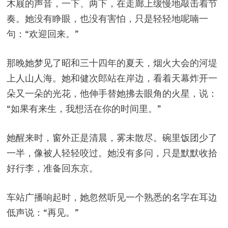
木屐的声音，一下、两下，在走廊上缓慢地敲击着节
奏。她没有睁眼，也没有害怕，只是轻轻地呢喃一
句：“欢迎回来。”
那晚她梦见了昭和三十四年的夏天，烟火大会的河堤
上人山人海。她和健次郎站在岸边，看着天幕炸开一
朵又一朵的光花，他伸手替她拂去眼角的火星，说：
“如果有来生，我想活在你的时间里。”
她醒来时，窗外正是清晨，雾未散尽。碗里饭团少了
一半，像被人轻轻咬过。她没有多问，只是默默收拾
好行李，准备回东京。
车站广播响起时，她忽然听见一个熟悉的名字在耳边
低声说：“再见。”