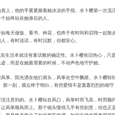
他肩上，他的手紧紧握着她冰凉的手指。水卜樱第一次流
一个始终站在她身后的人。
开始每天做饭、看书、种花，也终于有时间和启翔一起散
的人，有时说话，有时沉默，但都安心。
现实生活本就没有童话般的确定性。水卜樱依旧热心，只
轨迹，而是在她最需要的时候，不动声色地守护她。
放风筝。阳光洒在他们肩头，风筝在空中飘摇。水卜樱轻轻
扣。那一刻，观众终于明白，有些爱情不是轰轰烈烈的相守
时没注意到的。水卜樱站在风口，风筝时而飞高，时而颤
，让风筝顺风而上。那个镜头慢得几乎有些刻意，但也正