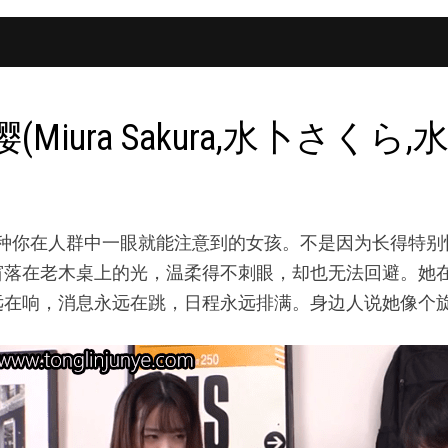
ra Sakura,水卜さくら,水
水卜櫻)，是那种你在人群中一眼就能注意到的女孩。不是因为长
窗落在老木桌上的光，温柔得不刺眼，却也无法回避。她
远在响，消息永远在跳，日程永远排满。身边人说她像个