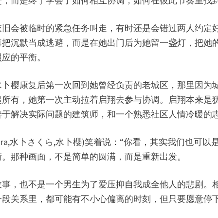
赶，而是终于学会了如何相互协调，如何在彼此节奏里找
依旧会被临时的紧急任务叫走，有时还是会错过两人约定
再把沉默当成逃避，而是在她出门后为她留一盏灯，把她
照应的平衡。
水卜樱康复后第一次回到她曾经负责的老城区，那里因为
起所有，她第一次主动拉着启翔去参与协调。启翔本来是
善于解决实际问题的建筑师，和一个熟悉社区人情冷暖的
akura,水卜さくら,水卜櫻)笑着说：“你看，其实我们
街。那种画面，不是简单的圆满，而是重新出发。
故事，也不是一个男生为了爱压抑自我成全他人的悲剧。
一段关系里，都可能有不小心偏离的时刻，但只要愿意停