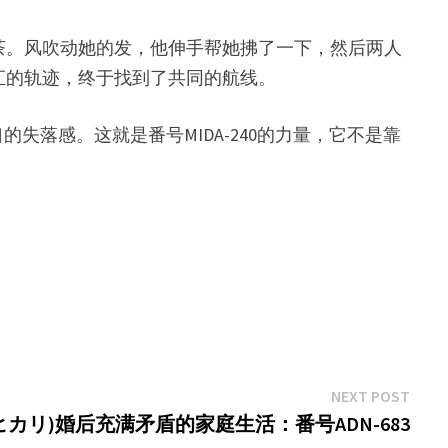
茶。风吹动她的发，他伸手帮她拂了一下，然后两人
汇的轨迹，终于找到了共同的航线。
落感。这就是番号MIDA-240的力量，它不是靠
。
Next
NEXT POST
post:
ri,梓ヒカリ)婚后充满矛盾的家庭生活：番号ADN-683