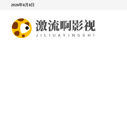
Skip
2026年8月8日
to
content