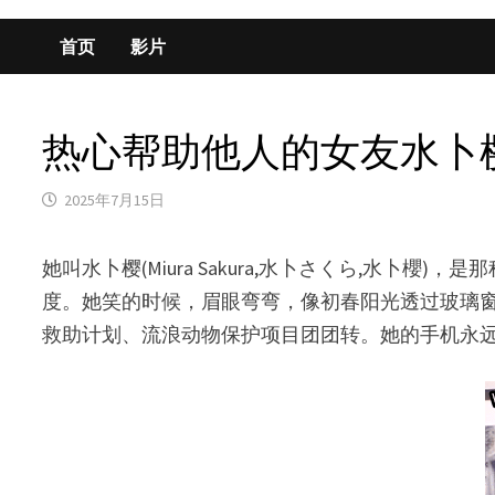
首页
影片
热心帮助他人的女友水卜樱(Miu
2025年7月15日
她叫水卜樱(Miura Sakura,水卜さくら,
度。她笑的时候，眉眼弯弯，像初春阳光透过玻璃
救助计划、流浪动物保护项目团团转。她的手机永