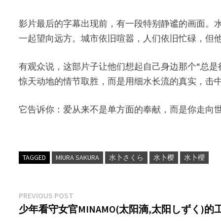
影片最后的字幕出现前，有一段特别静谧的画面。
一起望向远方。城市依旧喧嚣，人们依旧忙碌，但
有观众说，这部片子让他们想起自己身边那个“总是很
惊天动地的情节取胜，而是用细水长流的真实，击
它告诉你：爱从来不是单方面的奉献，而是你走向
TAGGED
MIURA SAKURA
水卜さくら
水卜樱
水卜櫻
文
Previous
PREVIOUS POST
post:
少年看守女官MINAMO(太阳滴,太阳しずく)
章