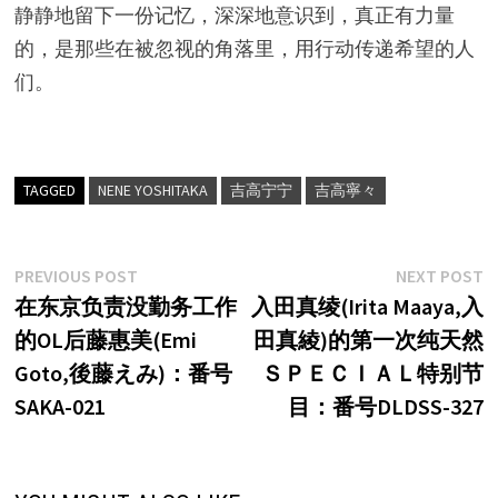
静静地留下一份记忆，深深地意识到，真正有力量
的，是那些在被忽视的角落里，用行动传递希望的人
们。
TAGGED
NENE YOSHITAKA
吉高宁宁
吉高寧々
文
Previous
N
PREVIOUS POST
NEXT POST
post:
p
在东京负责没勤务工作
入田真绫(Irita Maaya,入
章
的OL后藤惠美(Emi
田真綾)的第一次纯天然
导
Goto,後藤えみ)：番号
ＳＰＥＣＩＡＬ特别节
航
SAKA-021
目：番号DLDSS-327