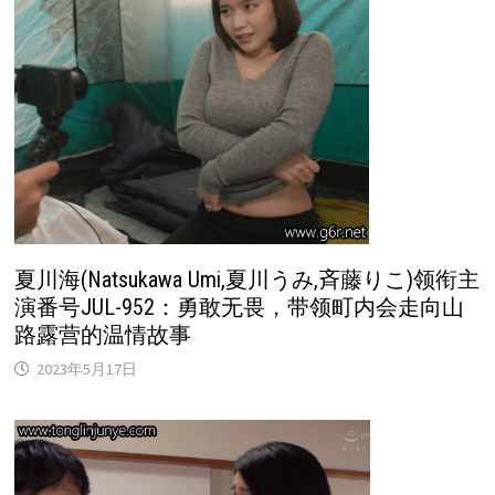
夏川海(Natsukawa Umi,夏川うみ,斉藤りこ)领衔主
演番号JUL-952：勇敢无畏，带领町内会走向山
路露营的温情故事
2023年5月17日