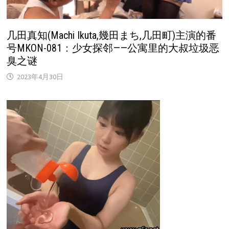
几田真知(Machi Ikuta,幾田まち,几田町)主演的番
号MKON-081：少女探邻——公寓里的大叔垃圾恶
臭之谜
2023年4月30日