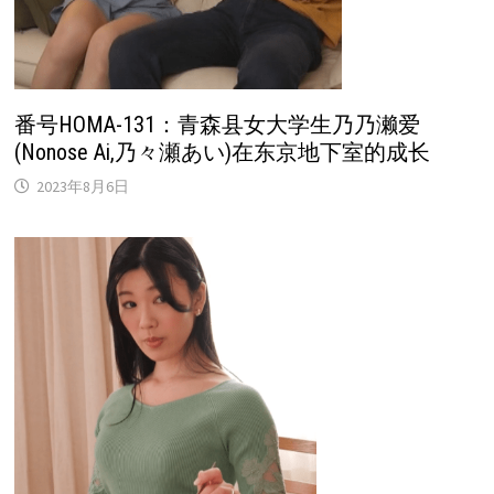
番号HOMA-131：青森县女大学生乃乃濑爱
(Nonose Ai,乃々瀬あい)在东京地下室的成长
2023年8月6日