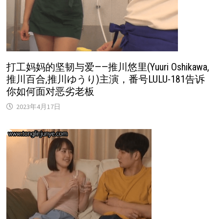
打工妈妈的坚韧与爱——推川悠里(Yuuri Oshikawa,
推川百合,推川ゆうり)主演，番号LULU-181告诉
你如何面对恶劣老板
2023年4月17日