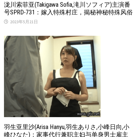
泷川索菲亚(Takigawa Sofia,滝川ソフィア)主演番
号SPRD-731：嫁入特殊村庄，揭秘神秘特殊风俗
2023年5月21日
羽生亚里沙(Arisa Hanyu,羽生ありさ,小峰日向,小
峰ひなた)：家事代行兼职主妇与单身男士雇主