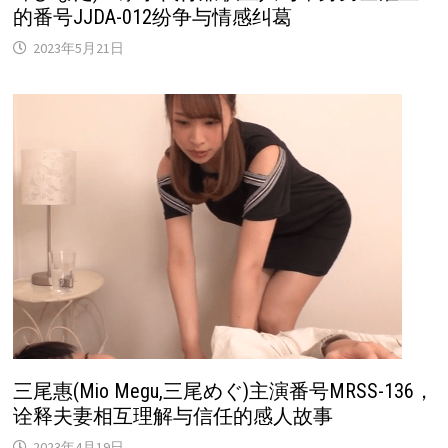
的番号JJDA-012纷争与情感纠葛
2023年5月21日
三尾惠(Mio Megu,三尾めぐ)主演番号MRSS-136，
诠释夫妻相互理解与信任的感人故事
2023年4月19日