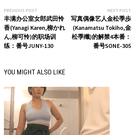
文
Previous
N
PREVIOUS POST
NEXT POST
post:
p
丰满办公室女郎武田怜
写真偶像艺人金松季歩
章
香(Yanagi Karen,柳かれ
(Kanamatsu Tokiho,金
导
ん,柳可怜)的职场训
松季殲)的解禁4本番：
航
练：番号JUNY-130
番号SONE-305
YOU MIGHT ALSO LIKE