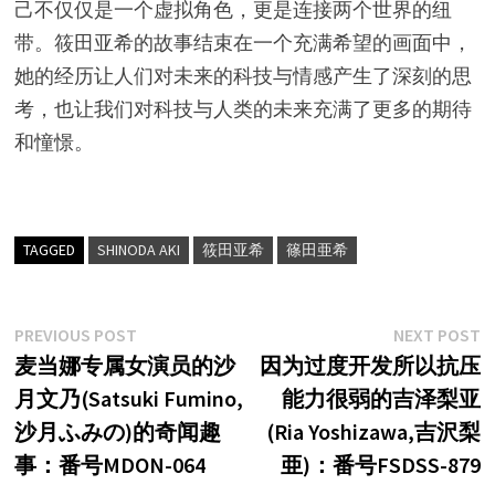
己不仅仅是一个虚拟角色，更是连接两个世界的纽
带。筱田亚希的故事结束在一个充满希望的画面中，
她的经历让人们对未来的科技与情感产生了深刻的思
考，也让我们对科技与人类的未来充满了更多的期待
和憧憬。
TAGGED
SHINODA AKI
筱田亚希
篠田亜希
文
Previous
N
PREVIOUS POST
NEXT POST
post:
p
麦当娜专属女演员的沙
因为过度开发所以抗压
章
月文乃(Satsuki Fumino,
能力很弱的吉泽梨亚
导
沙月ふみの)的奇闻趣
(Ria Yoshizawa,吉沢梨
航
事：番号MDON-064
亜)：番号FSDSS-879