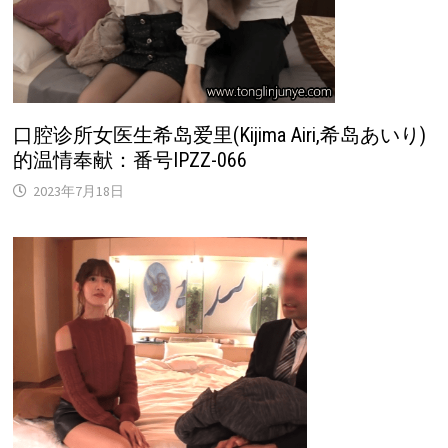
口腔诊所女医生希岛爱里(Kijima Airi,希岛あいり)
的温情奉献：番号IPZZ-066
2023年7月18日