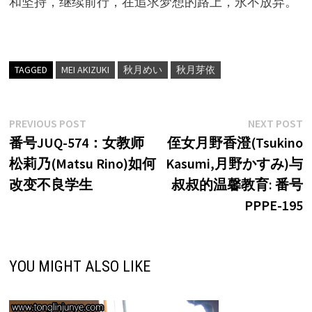
和坚持，继续前行，在追求梦想的路上，永不放弃。
TAGGED
MEI AKIZUKI
秋月めい
秋月芽依
文
Previous
N
PREVIOUS POST
NEXT POST
post:
p
番号JUQ-574：女教师
侄女月野香澄(Tsukino
章
松莉乃(Matsu Rino)如何
Kasumi,月野かすみ)与
导
改变不良学生
叔叔的温馨教育: 番号
航
PPPE-195
YOU MIGHT ALSO LIKE