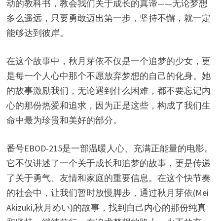
动的教科书，教会我们关于成长的真谛——无论梦想
多么遥远，只要勇敢迈出第一步，坚持不懈，就一定
能够达到彼岸。
在这个故事中，秋月芽依不仅是一个追梦的少女，更
是每一个人心中那个不愿放弃梦想的自己的化身。她
的故事激励我们，无论遇到什么困难，都不要忘记内
心的那份热爱和追求，因为正是这些，构成了我们生
命中最为珍贵和美好的部分。
番号EBOD-215是一部温暖人心、充满正能量的电影。
它不仅讲述了一个关于成长和追梦的故事，更是传递
了关于勇气、友情和家庭的重要信息。在这个快节奏
的社会中，让我们暂时放慢脚步，通过秋月芽依(Mei
Akizuki,秋月めい)的故事，找到自己内心的那份纯真