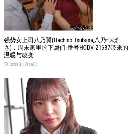
强势女上司八乃翼(Hachino Tsubasa,八乃つば
さ)：周末家里的下属们-番号HODV-21687带来的
温暖与改变
2023年5月16日