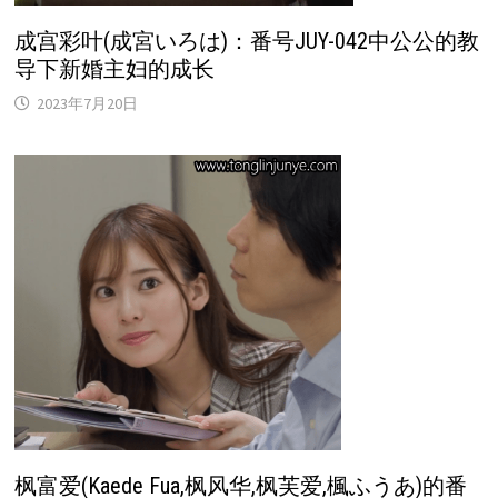
成宫彩叶(成宮いろは)：番号JUY-042中公公的教
导下新婚主妇的成长
2023年7月20日
枫富爱(Kaede Fua,枫风华,枫芙爱,楓ふうあ)的番