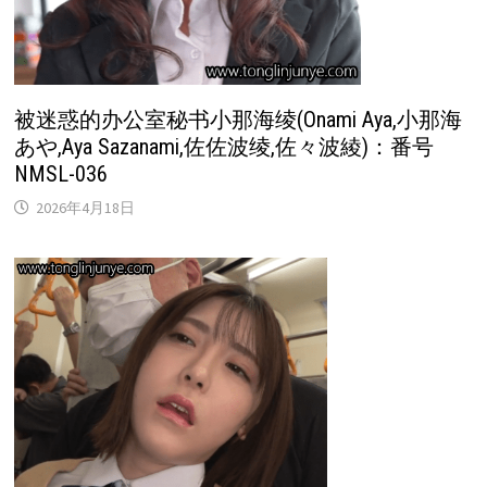
被迷惑的办公室秘书小那海绫(Onami Aya,小那海
あや,Aya Sazanami,佐佐波绫,佐々波綾)：番号
NMSL-036
2026年4月18日