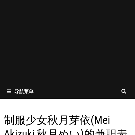
导航菜单
制服少女秋月芽依(Mei
Akizuki,秋月めい)的兼职表