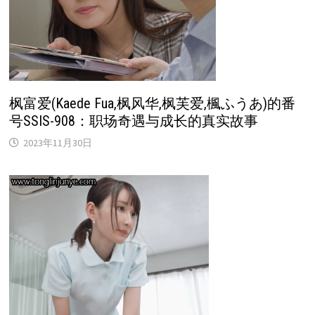
枫富爱(Kaede Fua,枫风华,枫芙爱,楓ふうあ)的番
号SSIS-908：职场奇遇与成长的真实故事
2023年11月30日