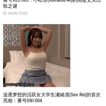
番号VEC-563：小松杏(Komatsu An)的闺蜜丈夫出
轨之谜
2023年7月9日
追逐梦想的活跃女大学生瀬緒凛(Seo Rin)的首次
亮相：番号GNI-004