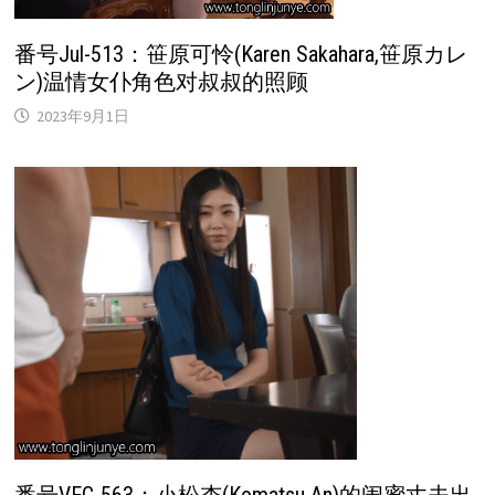
番号Jul-513：笹原可怜(Karen Sakahara,笹原カレ
ン)温情女仆角色对叔叔的照顾
2023年9月1日