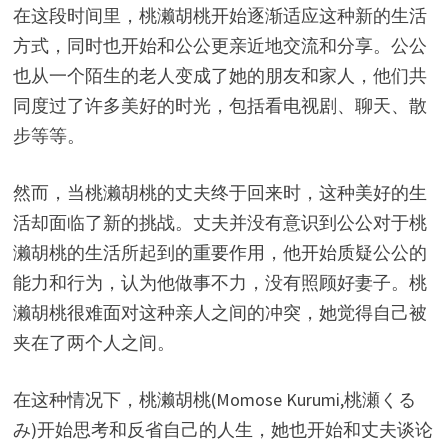
在这段时间里，桃濑胡桃开始逐渐适应这种新的生活
方式，同时也开始和公公更亲近地交流和分享。公公
也从一个陌生的老人变成了她的朋友和家人，他们共
同度过了许多美好的时光，包括看电视剧、聊天、散
步等等。
然而，当桃濑胡桃的丈夫终于回来时，这种美好的生
活却面临了新的挑战。丈夫并没有意识到公公对于桃
濑胡桃的生活所起到的重要作用，他开始质疑公公的
能力和行为，认为他做事不力，没有照顾好妻子。桃
濑胡桃很难面对这种亲人之间的冲突，她觉得自己被
夹在了两个人之间。
在这种情况下，桃濑胡桃(Momose Kurumi,桃瀬くる
み)开始思考和反省自己的人生，她也开始和丈夫谈论