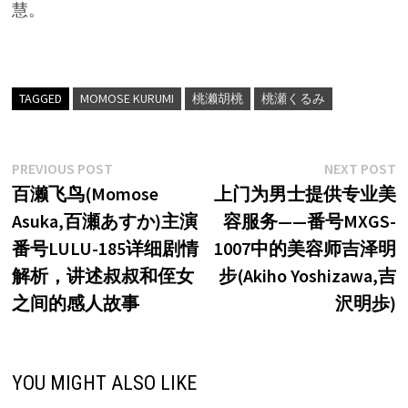
慧。
TAGGED
MOMOSE KURUMI
桃濑胡桃
桃瀬くるみ
文
Previous
N
PREVIOUS POST
NEXT POST
post:
p
百濑飞鸟(Momose
上门为男士提供专业美
章
Asuka,百瀬あすか)主演
容服务——番号MXGS-
导
番号LULU-185详细剧情
1007中的美容师吉泽明
航
解析，讲述叔叔和侄女
步(Akiho Yoshizawa,吉
之间的感人故事
沢明歩)
YOU MIGHT ALSO LIKE