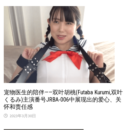
宠物医生的陪伴——双叶胡桃(Futaba Kurumi,双叶
くるみ)主演番号JRBA-006中展现出的爱心、关
怀和责任感
2023年3月30日