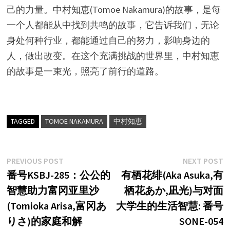
己的力量。中村知恵(Tomoe Nakamura)的故事，是每
一个人都能从中找到共鸣的故事，它告诉我们，无论
身处何种行业，都能通过自己的努力，影响身边的
人，做出改变。在这个充满挑战的世界里，中村知恵
的故事是一束光，照亮了前行的道路。
TAGGED
TOMOE NAKAMURA
中村知恵
文
Previous
N
PREVIOUS POST
NEXT POST
post:
p
番号KSBJ-285：公公的
有栖花绯(Aka Asuka,有
章
智慧助力富冈亚里沙
栖花あか,凪光)与对面
导
(Tomioka Arisa,富冈あ
大学生的生活智慧: 番号
航
りさ)的家庭和解
SONE-054