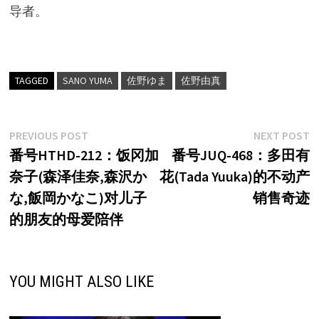
导者。
TAGGED
SANO YUMA
佐野ゆま
佐野由真
文
Previous
N
PREVIOUS POST
NEXT POST
post:
p
番号HTHD-212：饭冈加
番号JUQ-468：多田有
章
奈子(森泽佳奈,森沢か
花(Tada Yuuka)的不动产
导
な,飯岡かなこ)对儿子
销售奇迹
航
的朋友的母爱陪伴
YOU MIGHT ALSO LIKE