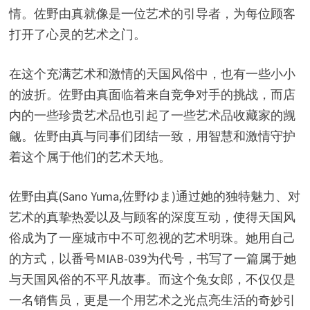
情。佐野由真就像是一位艺术的引导者，为每位顾客
打开了心灵的艺术之门。
在这个充满艺术和激情的天国风俗中，也有一些小小
的波折。佐野由真面临着来自竞争对手的挑战，而店
内的一些珍贵艺术品也引起了一些艺术品收藏家的觊
觎。佐野由真与同事们团结一致，用智慧和激情守护
着这个属于他们的艺术天地。
佐野由真(Sano Yuma,佐野ゆま)通过她的独特魅力、对
艺术的真挚热爱以及与顾客的深度互动，使得天国风
俗成为了一座城市中不可忽视的艺术明珠。她用自己
的方式，以番号MIAB-039为代号，书写了一篇属于她
与天国风俗的不平凡故事。而这个兔女郎，不仅仅是
一名销售员，更是一个用艺术之光点亮生活的奇妙引