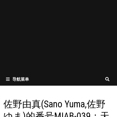
导航菜单
佐野由真(Sano Yuma,佐野
ゆま)的番号MIAB-039：天