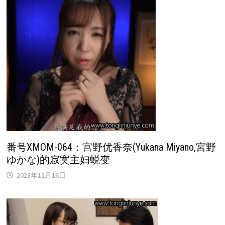
番号XMOM-064：宫野优香奈(Yukana Miyano,宮野
ゆかな)的寂寞主妇蜕变
2023年12月16日