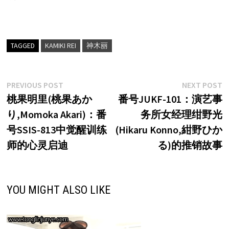
TAGGED
KAMIKI REI
神木丽
文
Previous
N
PREVIOUS POST
NEXT POST
post:
p
桃果明里(桃果あか
番号JUKF-101：演艺事
章
り,Momoka Akari)：番
务所女经理绀野光
导
号SSIS-813中觉醒训练
(Hikaru Konno,紺野ひか
航
师的心灵启迪
る)的推销故事
YOU MIGHT ALSO LIKE