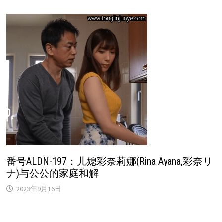
番号ALDN-197：儿媳彩奈莉娜(Rina Ayana,彩奈リ
ナ)与公公的家庭和解
2023年9月16日