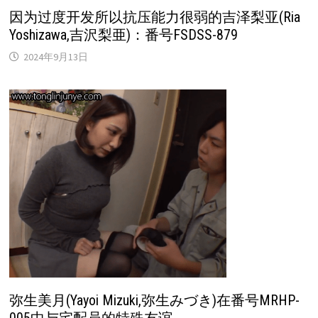
因为过度开发所以抗压能力很弱的吉泽梨亚(Ria
Yoshizawa,吉沢梨亜)：番号FSDSS-879
2024年9月13日
弥生美月(Yayoi Mizuki,弥生みづき)在番号MRHP-
005中与宅配员的特殊友谊