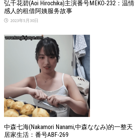
弘千花碧(Aoi Hirochika)主演番号MEKO-232：温情
感人的租借阿姨服务故事
2023年5月30日
中森七海(Nakamori Nanami,中森ななみ)的一整天
居家生活：番号ABF-269