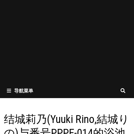
导航菜单
结城莉乃(Yuuki Rino,結城り
の)与番号PPPE-014的浴池