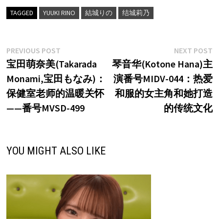
TAGGED
YUUKI RINO
結城りの
结城莉乃
文
Previous
N
PREVIOUS POST
NEXT POST
post:
p
宝田萌奈美(Takarada
琴音华(Kotone Hana)主
章
Monami,宝田もなみ)：
演番号MIDV-044：热爱
导
保健室老师的温暖关怀
和服的女主角和她打造
航
——番号MVSD-499
的传统文化
YOU MIGHT ALSO LIKE