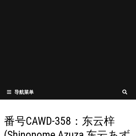
导航菜单
番号CAWD-358：东云梓
(Shinonome Azuza,东云あず