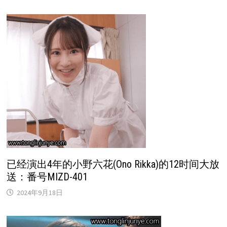
已经演出4年的小野六花(Ono Rikka)的12时间大放
送：番号MIZD-401
2024年9月18日