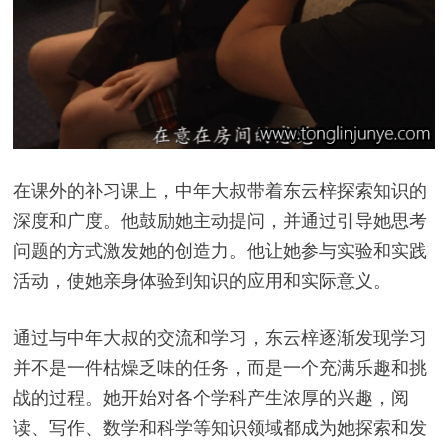
在课外的补习课上，中年大叔带着东云梓探索知识的
深度和广度。他鼓励她主动提问，并通过引导她思考
问题的方式激发她的创造力。他让她参与实验和实践
活动，使她亲身体验到知识的应用和实际意义。
通过与中年大叔的交流和学习，东云梓逐渐发现学习
并不是一件枯燥乏味的任务，而是一个充满乐趣和挑
战的过程。她开始对各个学科产生浓厚的兴趣，阅
读、写作、数学和科学等知识领域都成为她探索和发