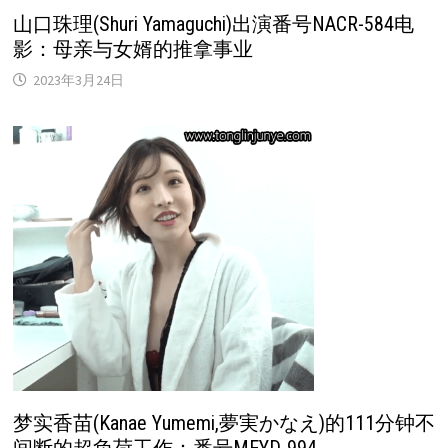
山口珠理(Shuri Yamaguchi)出演番号NACR-584电
影：母亲与女婿的推拿事业
2023年3月24日
梦实香苗(Kanae Yumemi,夢実かなえ)的111分钟不
间断的超负荷工作：番号MEYD-994