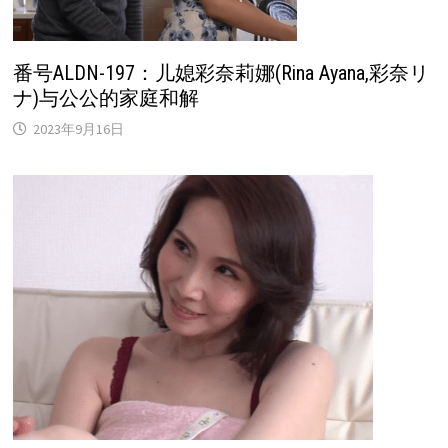
番号ALDN-197：儿媳彩奈莉娜(Rina Ayana,彩奈リ
ナ)与公公的家庭和解
2023年9月16日