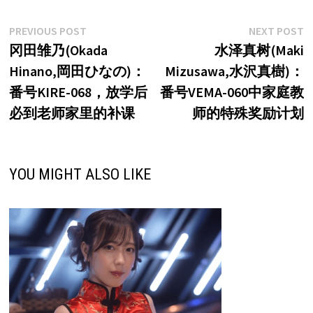
文
Previous
N
PREVIOUS POST
NEXT POST
post:
p
冈田雏乃(Okada
水泽真树(Maki
章
Hinano,岡田ひなの)：
Mizusawa,水沢真樹)：
导
番号KIRE-068，放学后
番号VEMA-060中家庭教
航
必到老师家里的补课
师的特殊奖励计划
YOU MIGHT ALSO LIKE