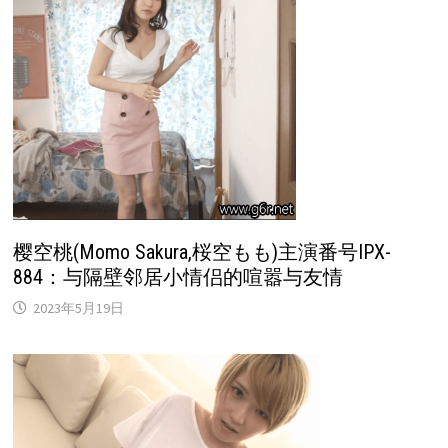
樱空桃(Momo Sakura,桜空もも)主演番号IPX-
884：与隔壁邻居小情侣的喧嚣与友情
2023年5月19日