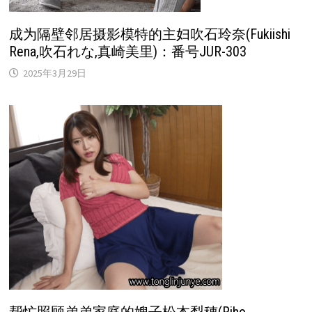
成为隔壁邻居摄影模特的主妇吹石玲奈(Fukiishi
Rena,吹石れな,真崎美里)：番号JUR-303
2025年3月29日
帮忙照顾弟弟家庭的嫂子松本梨穂(Riho